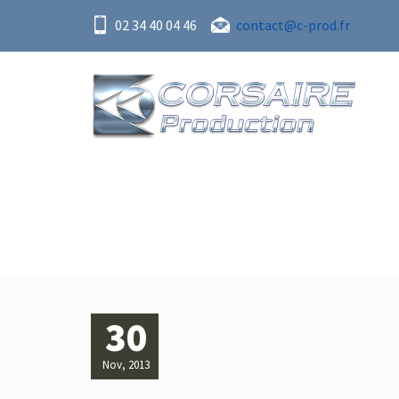
02 34 40 04 46
contact@c-prod.fr
30
Nov, 2013