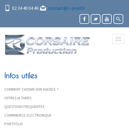
02 34 40 04 46
contact@c-prod.fr
Toggl
naviga
Infos utiles
COMMENT CHOISIR SON AGENCE ?
OFFRES et TARIFS
QUESTIONS FREQUENTES
COMMMERCE ELECTRONIQUE
PORTFOLIO