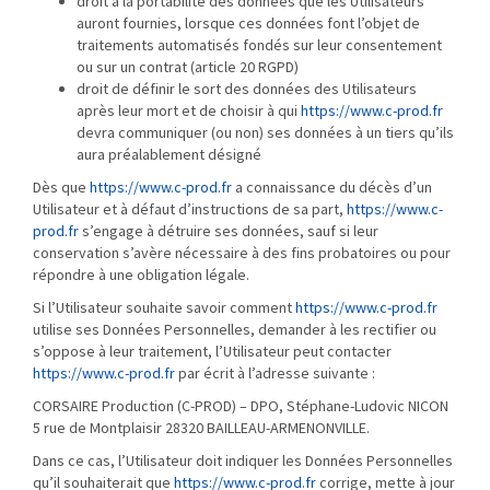
droit à la portabilité des données que les Utilisateurs
auront fournies, lorsque ces données font l’objet de
traitements automatisés fondés sur leur consentement
ou sur un contrat (article 20 RGPD)
droit de définir le sort des données des Utilisateurs
après leur mort et de choisir à qui
https://www.c-prod.fr
devra communiquer (ou non) ses données à un tiers qu’ils
aura préalablement désigné
Dès que
https://www.c-prod.fr
a connaissance du décès d’un
Utilisateur et à défaut d’instructions de sa part,
https://www.c-
prod.fr
s’engage à détruire ses données, sauf si leur
conservation s’avère nécessaire à des fins probatoires ou pour
répondre à une obligation légale.
Si l’Utilisateur souhaite savoir comment
https://www.c-prod.fr
utilise ses Données Personnelles, demander à les rectifier ou
s’oppose à leur traitement, l’Utilisateur peut contacter
https://www.c-prod.fr
par écrit à l’adresse suivante :
CORSAIRE Production (C-PROD) – DPO, Stéphane-Ludovic NICON
5 rue de Montplaisir 28320 BAILLEAU-ARMENONVILLE.
Dans ce cas, l’Utilisateur doit indiquer les Données Personnelles
qu’il souhaiterait que
https://www.c-prod.fr
corrige, mette à jour