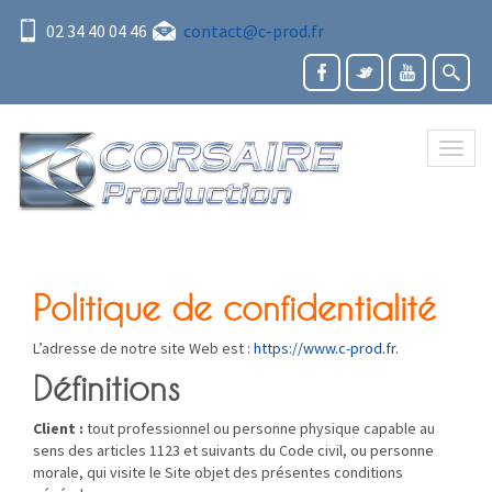
02 34 40 04 46
contact@c-prod.fr
Toggl
naviga
Politique de confidentialité
L’adresse de notre site Web est :
https://www.c-prod.fr.
Définitions
Client :
tout professionnel ou personne physique capable au
sens des articles 1123 et suivants du Code civil, ou personne
morale, qui visite le Site objet des présentes conditions