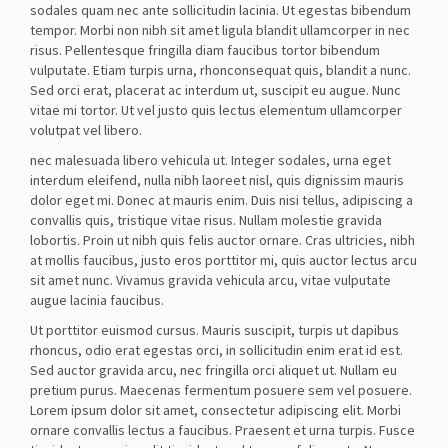
sodales quam nec ante sollicitudin lacinia. Ut egestas bibendum
tempor. Morbi non nibh sit amet ligula blandit ullamcorper in nec
risus. Pellentesque fringilla diam faucibus tortor bibendum
vulputate. Etiam turpis urna, rhonconsequat quis, blandit a nunc.
Sed orci erat, placerat ac interdum ut, suscipit eu augue. Nunc
vitae mi tortor. Ut vel justo quis lectus elementum ullamcorper
volutpat vel libero.
nec malesuada libero vehicula ut. Integer sodales, urna eget
interdum eleifend, nulla nibh laoreet nisl, quis dignissim mauris
dolor eget mi. Donec at mauris enim. Duis nisi tellus, adipiscing a
convallis quis, tristique vitae risus. Nullam molestie gravida
lobortis. Proin ut nibh quis felis auctor ornare. Cras ultricies, nibh
at mollis faucibus, justo eros porttitor mi, quis auctor lectus arcu
sit amet nunc. Vivamus gravida vehicula arcu, vitae vulputate
augue lacinia faucibus.
Ut porttitor euismod cursus. Mauris suscipit, turpis ut dapibus
rhoncus, odio erat egestas orci, in sollicitudin enim erat id est.
Sed auctor gravida arcu, nec fringilla orci aliquet ut. Nullam eu
pretium purus. Maecenas fermentum posuere sem vel posuere.
Lorem ipsum dolor sit amet, consectetur adipiscing elit. Morbi
ornare convallis lectus a faucibus. Praesent et urna turpis. Fusce