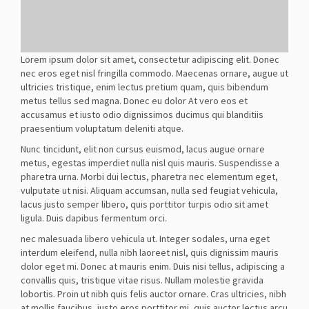
Lorem ipsum dolor sit amet, consectetur adipiscing elit. Donec
nec eros eget nisl fringilla commodo. Maecenas ornare, augue ut
ultricies tristique, enim lectus pretium quam, quis bibendum
metus tellus sed magna. Donec eu dolor At vero eos et
accusamus et iusto odio dignissimos ducimus qui blanditiis
praesentium voluptatum deleniti atque.
Nunc tincidunt, elit non cursus euismod, lacus augue ornare
metus, egestas imperdiet nulla nisl quis mauris. Suspendisse a
pharetra urna. Morbi dui lectus, pharetra nec elementum eget,
vulputate ut nisi. Aliquam accumsan, nulla sed feugiat vehicula,
lacus justo semper libero, quis porttitor turpis odio sit amet
ligula. Duis dapibus fermentum orci.
nec malesuada libero vehicula ut. Integer sodales, urna eget
interdum eleifend, nulla nibh laoreet nisl, quis dignissim mauris
dolor eget mi. Donec at mauris enim. Duis nisi tellus, adipiscing a
convallis quis, tristique vitae risus. Nullam molestie gravida
lobortis. Proin ut nibh quis felis auctor ornare. Cras ultricies, nibh
at mollis faucibus, justo eros porttitor mi, quis auctor lectus arcu