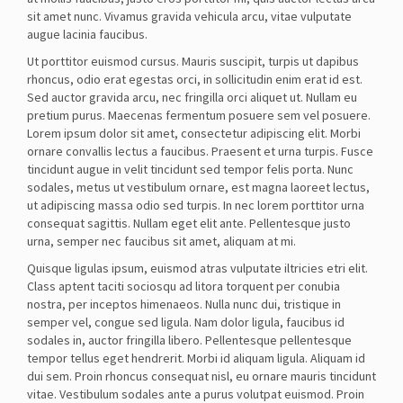
sit amet nunc. Vivamus gravida vehicula arcu, vitae vulputate
augue lacinia faucibus.
Ut porttitor euismod cursus. Mauris suscipit, turpis ut dapibus
rhoncus, odio erat egestas orci, in sollicitudin enim erat id est.
Sed auctor gravida arcu, nec fringilla orci aliquet ut. Nullam eu
pretium purus. Maecenas fermentum posuere sem vel posuere.
Lorem ipsum dolor sit amet, consectetur adipiscing elit. Morbi
ornare convallis lectus a faucibus. Praesent et urna turpis. Fusce
tincidunt augue in velit tincidunt sed tempor felis porta. Nunc
sodales, metus ut vestibulum ornare, est magna laoreet lectus,
ut adipiscing massa odio sed turpis. In nec lorem porttitor urna
consequat sagittis. Nullam eget elit ante. Pellentesque justo
urna, semper nec faucibus sit amet, aliquam at mi.
Quisque ligulas ipsum, euismod atras vulputate iltricies etri elit.
Class aptent taciti sociosqu ad litora torquent per conubia
nostra, per inceptos himenaeos. Nulla nunc dui, tristique in
semper vel, congue sed ligula. Nam dolor ligula, faucibus id
sodales in, auctor fringilla libero. Pellentesque pellentesque
tempor tellus eget hendrerit. Morbi id aliquam ligula. Aliquam id
dui sem. Proin rhoncus consequat nisl, eu ornare mauris tincidunt
vitae. Vestibulum sodales ante a purus volutpat euismod. Proin