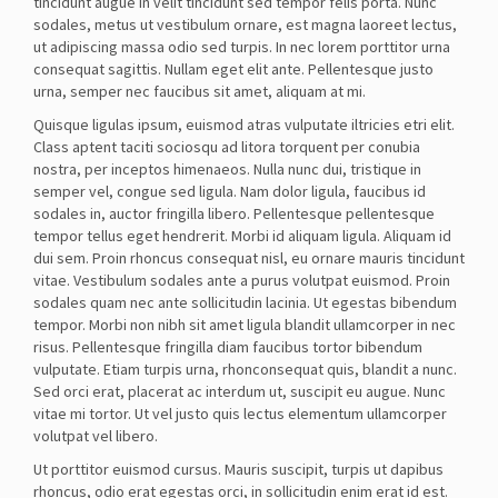
tincidunt augue in velit tincidunt sed tempor felis porta. Nunc
sodales, metus ut vestibulum ornare, est magna laoreet lectus,
ut adipiscing massa odio sed turpis. In nec lorem porttitor urna
consequat sagittis. Nullam eget elit ante. Pellentesque justo
urna, semper nec faucibus sit amet, aliquam at mi.
Quisque ligulas ipsum, euismod atras vulputate iltricies etri elit.
Class aptent taciti sociosqu ad litora torquent per conubia
nostra, per inceptos himenaeos. Nulla nunc dui, tristique in
semper vel, congue sed ligula. Nam dolor ligula, faucibus id
sodales in, auctor fringilla libero. Pellentesque pellentesque
tempor tellus eget hendrerit. Morbi id aliquam ligula. Aliquam id
dui sem. Proin rhoncus consequat nisl, eu ornare mauris tincidunt
vitae. Vestibulum sodales ante a purus volutpat euismod. Proin
sodales quam nec ante sollicitudin lacinia. Ut egestas bibendum
tempor. Morbi non nibh sit amet ligula blandit ullamcorper in nec
risus. Pellentesque fringilla diam faucibus tortor bibendum
vulputate. Etiam turpis urna, rhonconsequat quis, blandit a nunc.
Sed orci erat, placerat ac interdum ut, suscipit eu augue. Nunc
vitae mi tortor. Ut vel justo quis lectus elementum ullamcorper
volutpat vel libero.
Ut porttitor euismod cursus. Mauris suscipit, turpis ut dapibus
rhoncus, odio erat egestas orci, in sollicitudin enim erat id est.